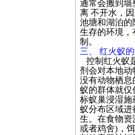
通常会搬到墙
离 不开水，
池塘和湖泊的
生存的环境，
制。
三、 红火蚁
控制红火蚁是
剂会对本地动
没有动物栖息
蚁的群体就仅
标蚁巢浸湿施
蚁分布区域进
生。在食物资
或者鸡舍)，